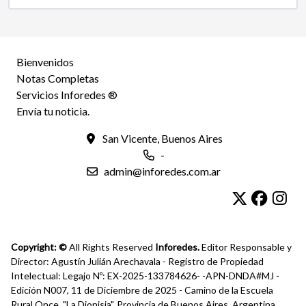
Bienvenidos
Notas Completas
Servicios Inforedes ®
Envía tu noticia.
San Vicente, Buenos Aires
-
admin@inforedes.com.ar
Copyright: ©
All Rights Reserved
Inforedes.
Editor Responsable y
Director: Agustín Julián Arechavala - Registro de Propiedad
Intelectual: Legajo Nº: EX-2025-133784626- -APN-DNDA#MJ -
Edición N007, 11 de Diciembre de 2025 - Camino de la Escuela
Rural Once, "La Dionisia", Provincia de Buenos Aires, Argentina