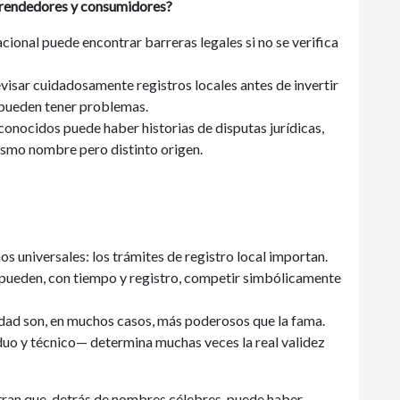
prendedores y consumidores?
acional puede encontrar barreras legales si no se verifica
evisar cuidadosamente registros locales antes de invertir
 pueden tener problemas.
conocidos puede haber historias de disputas jurídicas,
ismo nombre pero distinto origen.
 universales: los trámites de registro local importan.
ueden, con tiempo y registro, competir simbólicamente
lidad son, en muchos casos, más poderosos que la fama.
duo y técnico— determina muchas veces la real validez
tran que, detrás de nombres célebres, puede haber