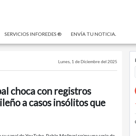
SERVICIOS INFOREDES ®
ENVÍA TU NOTICIA.
Lunes, 1 de Diciembre del 2025
l choca con registros
ileño a casos insólitos que
u canal de YouTube, Pablo Molinari reúne una serie de