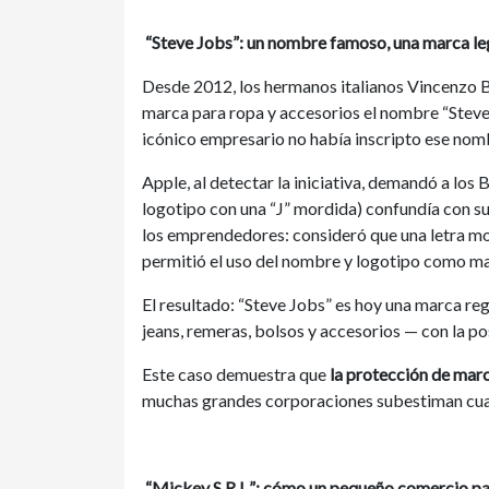
“Steve Jobs”: un nombre famoso, una marca lega
Desde 2012, los hermanos italianos Vincenzo
marca para ropa y accesorios el nombre “Steve 
icónico empresario no había inscripto ese nom
Apple, al detectar la iniciativa, demandó a los
logotipo con una “J” mordida) confundía con su p
los emprendedores: consideró que una letra mord
permitió el uso del nombre y logotipo como mar
El resultado: “Steve Jobs” es hoy una marca reg
jeans, remeras, bolsos y accesorios — con la po
Este caso demuestra que
la protección de marc
muchas grandes corporaciones subestiman cua
“Mickey S.R.L.”: cómo un pequeño comercio pa