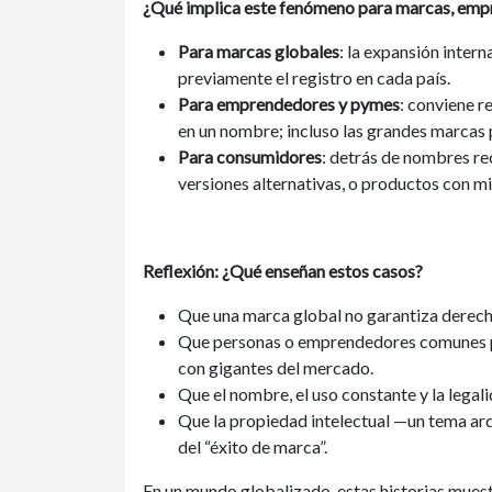
¿Qué implica este fenómeno para marcas, em
Para marcas globales
: la expansión intern
previamente el registro en cada país.
Para emprendedores y pymes
: conviene r
en un nombre; incluso las grandes marcas
Para consumidores
: detrás de nombres re
versiones alternativas, o productos con m
Reflexión: ¿Qué enseñan estos casos?
Que una marca global no garantiza derechos
Que personas o emprendedores comunes p
con gigantes del mercado.
Que el nombre, el uso constante y la lega
Que la propiedad intelectual —un tema ar
del “éxito de marca”.
En un mundo globalizado, estas historias mues