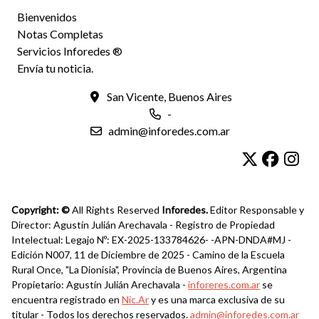
Bienvenidos
Notas Completas
Servicios Inforedes ®
Envía tu noticia.
San Vicente, Buenos Aires
-
admin@inforedes.com.ar
Copyright: ©
All Rights Reserved
Inforedes.
Editor Responsable y
Director: Agustín Julián Arechavala - Registro de Propiedad
Intelectual: Legajo Nº: EX-2025-133784626- -APN-DNDA#MJ -
Edición N007, 11 de Diciembre de 2025 - Camino de la Escuela
Rural Once, "La Dionisia", Provincia de Buenos Aires, Argentina
Propietario: Agustín Julián Arechavala -
inforeres.com.ar
se
encuentra registrado en
Nic.Ar
y es una marca exclusiva de su
titular - Todos los derechos reservados.
admin@inforedes.com.ar