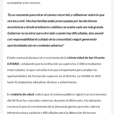
acompañar a los vecinos.
“
Es un momento para mirar el camino recorrido y reflexionar sobre lo que
nos toca vivir. Muchas familias están preocupadas por las decisiones
económicas y donde el esfuerzo cotidiano se vuelve cada vez más grande.
Gobernar no es mirar para otro lado cuando hay dificultades, sino asumir
con responsabilidad el cuidado de la comunidad y seguir generando
oportunidades aún en contextos adversos”
El jefe comunal destacó el crecimiento de la
Universidad de San Vicente
(UNSAV)
, señalando que la institución ya supera los 3.000 estudiantes
matriculados, lo que consideró un paso importante para ampliar las
oportunidades de formación superior en el distrito. La UNSAV
en 2025
lanzó 42 propuestas educativas técnicas y universitarias.
En
materia de salud
, indicó que el sistema público registró un incremento
del 40 % en las consultas externas durante el último año. No obstante,
reconoció que el crecimiento de la demanda genera presión sobre la
infraestructura sanitaria y dificultades para la obtención de turnos.