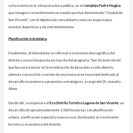
se ha invirtió en la infraestructura pública, en el
complejo Padre Mugica
,
que inauguro recientemente un estado que fue denominado “Ciudad de
San Vicente”, con el objetivo de consolidarlo como un espacio para
eventos deportivos y de entretenimiento.
Planificación estratégica
Finalmente, el intendente se refirió al crecimiento demográfico del
distrito y anunció la puesta en marcha del programa “San Vicente Verde”,
que buscará avanzar en la erradicación de basurales a cielo abierto;
además e anunció la creación de una nueva área municipal dedicada al
desarrollo económico y proyectos estratégicos, a cargo del
Dr. Leandro
Nimo
.
Desde allí, se impulsara el
Eco Distrito Turístico Laguna de San Vicente
, un
desarrollo de aproximadamente 1.000 hectáreas con planificación
urbana, zonificación especial y nuevos usos destinados al crecimiento
turístico y económico del distrito.