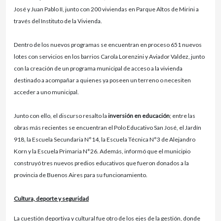
José y Juan Pablo II, junto con 200 viviendas en Parque Altos de Mirini a
través del Instituto de la Vivienda.
Dentro de los nuevos programas se encuentran en proceso 651 nuevos
lotes con servicios en los barrios Carola Lorenzini y Aviador Valdez, junto
con la creación de un programa municipal de acceso a la vivienda
destinado a acompañar a quienes ya poseen un terreno o necesiten
acceder a uno municipal.
Junto con ello, el discurso resalto la
inversión en educación
; entre las
obras más recientes se encuentran el Polo Educativo San José, el Jardín
918, la Escuela Secundaria N°14, la Escuela Técnica N°3 de Alejandro
Korn y la Escuela Primaria N°26. Además, informó que el municipio
construyó tres nuevos predios educativos que fueron donados a la
provincia de Buenos Aires para su funcionamiento.
Cultura, deporte y seguridad
La cuestión deportiva y cultural fue otro de los ejes de la gestión, donde