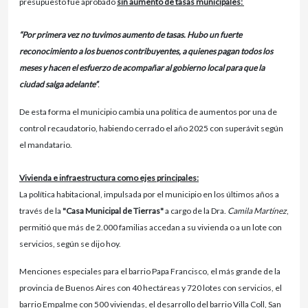
presupuesto fue aprobado
sin aumento de tasas municipales:
“Por primera vez no tuvimos aumento de tasas. Hubo un fuerte
reconocimiento a los buenos contribuyentes, a quienes pagan todos los
meses y hacen el esfuerzo de acompañar al gobierno local para que la
ciudad salga adelante”
.
De esta forma el municipio cambia una política de aumentos por una de
control recaudatorio, habiendo cerrado el año 2025 con superávit según
el mandatario.
Vivienda e infraestructura como ejes principales:
La política habitacional, impulsada por el municipio en los últimos años a
través de la
"Casa Municipal de Tierras"
a cargo de la Dra.
Camila Martínez
,
permitió que más de 2.000 familias accedan a su vivienda o a un lote con
servicios, según se dijo hoy.
Menciones especiales para el barrio Papa Francisco, el más grande de la
provincia de Buenos Aires con 40 hectáreas y 720 lotes con servicios, el
barrio Empalme con 500 viviendas, el desarrollo del barrio Villa Coll, San