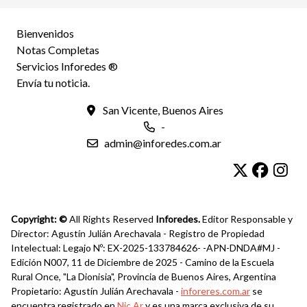
Bienvenidos
Notas Completas
Servicios Inforedes ®
Envía tu noticia.
San Vicente, Buenos Aires
-
admin@inforedes.com.ar
Copyright: ©
All Rights Reserved
Inforedes.
Editor Responsable y
Director: Agustín Julián Arechavala - Registro de Propiedad
Intelectual: Legajo Nº: EX-2025-133784626- -APN-DNDA#MJ -
Edición N007, 11 de Diciembre de 2025 - Camino de la Escuela
Rural Once, "La Dionisia", Provincia de Buenos Aires, Argentina
Propietario: Agustín Julián Arechavala -
inforeres.com.ar
se
encuentra registrado en
Nic.Ar
y es una marca exclusiva de su