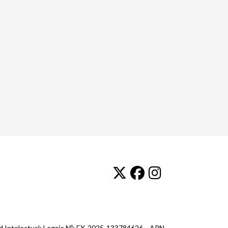
ad Intelectual: Legajo Nº: EX-2025-133784626- -APN-