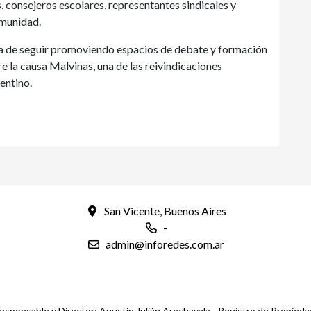
, consejeros escolares, representantes sindicales y
omunidad.
ia de seguir promoviendo espacios de debate y formación
 la causa Malvinas, una de las reivindicaciones
entino.
San Vicente, Buenos Aires
-
admin@inforedes.com.ar
esponsable y Director: Agustín Julián Arechavala - Registro de Propied