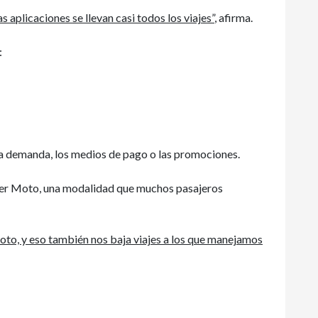
 aplicaciones se llevan casi todos los viajes”
, afirma.
:
 la demanda, los medios de pago o las promociones.
er Moto, una modalidad que muchos pasajeros
to, y eso también nos baja viajes a los que manejamos