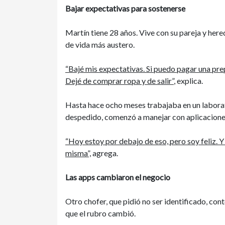
Bajar expectativas para sostenerse
Martín tiene 28 años. Vive con su pareja y hered
de vida más austero.
“Bajé mis expectativas. Si puedo pagar una prep
Dejé de comprar ropa y de salir”
, explica.
Hasta hace ocho meses trabajaba en un laborat
despedido, comenzó a manejar con aplicacione
“Hoy estoy por debajo de eso, pero soy feliz. Y
misma”,
agrega.
Las apps cambiaron el negocio
Otro chofer, que pidió no ser identificado, con
que el rubro cambió.