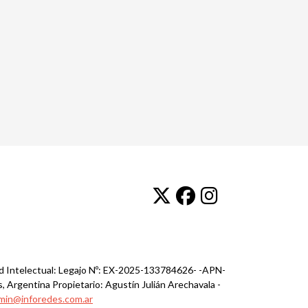
ad Intelectual: Legajo Nº: EX-2025-133784626- -APN-
, Argentina Propietario: Agustín Julián Arechavala -
min@inforedes.com.ar