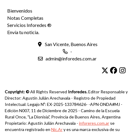
Bienvenidos
Notas Completas
Servicios Inforedes ®
Envía tu noticia.
San Vicente, Buenos Aires
-
admin@inforedes.com.ar
Copyright: ©
All Rights Reserved
Inforedes.
Editor Responsable y
Director: Agustín Julián Arechavala - Registro de Propiedad
Intelectual: Legajo Nº: EX-2025-133784626- -APN-DNDA#MJ -
Edición N007, 11 de Diciembre de 2025 - Camino de la Escuela
Rural Once, "La Dionisia", Provincia de Buenos Aires, Argentina
Propietario: Agustín Julián Arechavala -
inforeres.com.ar
se
encuentra registrado en
Nic.Ar
y es una marca exclusiva de su