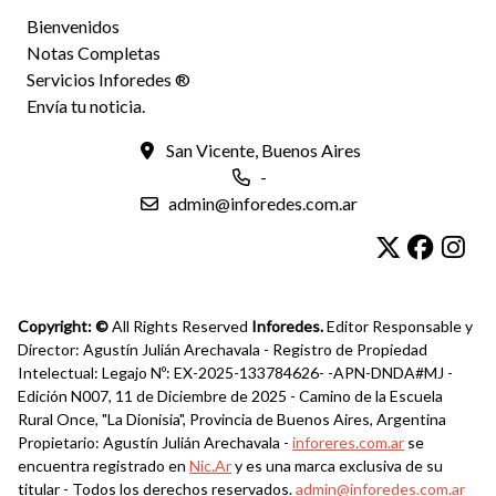
Bienvenidos
Notas Completas
Servicios Inforedes ®
Envía tu noticia.
San Vicente, Buenos Aires
-
admin@inforedes.com.ar
Copyright: ©
All Rights Reserved
Inforedes.
Editor Responsable y
Director: Agustín Julián Arechavala - Registro de Propiedad
Intelectual: Legajo Nº: EX-2025-133784626- -APN-DNDA#MJ -
Edición N007, 11 de Diciembre de 2025 - Camino de la Escuela
Rural Once, "La Dionisia", Provincia de Buenos Aires, Argentina
Propietario: Agustín Julián Arechavala -
inforeres.com.ar
se
encuentra registrado en
Nic.Ar
y es una marca exclusiva de su
titular - Todos los derechos reservados.
admin@inforedes.com.ar