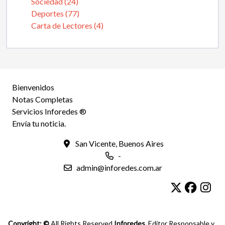
Sociedad (24)
Deportes (77)
Carta de Lectores (4)
Bienvenidos
Notas Completas
Servicios Inforedes ®
Envía tu noticia.
San Vicente, Buenos Aires
-
admin@inforedes.com.ar
Copyright: ©
All Rights Reserved
Inforedes.
Editor Responsable y