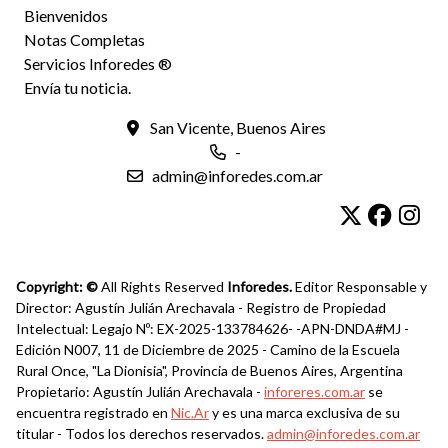
Bienvenidos
Notas Completas
Servicios Inforedes ®
Envía tu noticia.
San Vicente, Buenos Aires
-
admin@inforedes.com.ar
Copyright: ©
All Rights Reserved
Inforedes.
Editor Responsable y
Director: Agustín Julián Arechavala - Registro de Propiedad
Intelectual: Legajo Nº: EX-2025-133784626- -APN-DNDA#MJ -
Edición N007, 11 de Diciembre de 2025 - Camino de la Escuela
Rural Once, "La Dionisia", Provincia de Buenos Aires, Argentina
Propietario: Agustín Julián Arechavala -
inforeres.com.ar
se
encuentra registrado en
Nic.Ar
y es una marca exclusiva de su
titular - Todos los derechos reservados.
admin@inforedes.com.ar