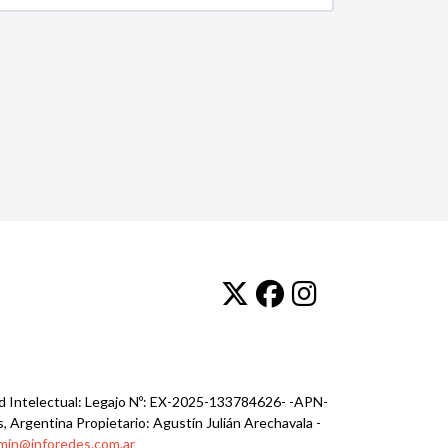
ad Intelectual: Legajo Nº: EX-2025-133784626- -APN-
, Argentina Propietario: Agustín Julián Arechavala -
min@inforedes.com.ar