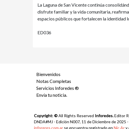
La Laguna de San Vicente continúa consolidándo
disfrute familiar y la vida comunitaria, reafirm
espacios públicos que fortalecen la identidad l
ED036
Bienvenidos
Notas Completas
Servicios Inforedes ®
Envía tu noticia.
Copyright: ©
All Rights Reserved
Inforedes.
Editor R
DNDA#MJ - Edición N007, 11 de Diciembre de 2025 - Ca
inforeres.com.ar
se encuentra registrado en
Nic.Ar
y 