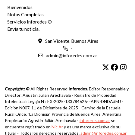
Bienvenidos
Notas Completas
Servicios Inforedes ®
Envía tu noticia.
San Vicente, Buenos Aires
-
admin@inforedes.com.ar
Copyright: ©
All Rights Reserved
Inforedes.
Editor Responsable y
Director: Agustín Julián Arechavala - Registro de Propiedad
Intelectual: Legajo Nº: EX-2025-133784626- -APN-DNDA#MJ -
Edición N007, 11 de Diciembre de 2025 - Camino de la Escuela
Rural Once, "La Dionisia", Provincia de Buenos Aires, Argentina
Propietario: Agustín Julián Arechavala -
inforeres.com.ar
se
encuentra registrado en
Nic.Ar
y es una marca exclusiva de su
titular - Todos los derechos reservados.
admin@inforedes.com.ar