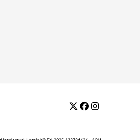
ad Intelectual: Legajo Nº: EX-2025-133784626- -APN-