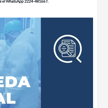
ble el WhatsApp 2224-481667.