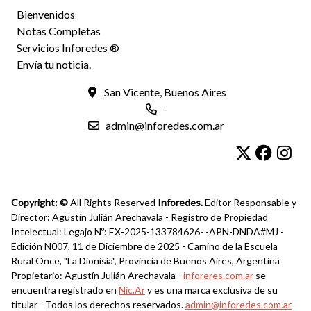
Bienvenidos
Notas Completas
Servicios Inforedes ®
Envía tu noticia.
San Vicente, Buenos Aires
-
admin@inforedes.com.ar
Copyright: ©
All Rights Reserved
Inforedes.
Editor Responsable y
Director: Agustín Julián Arechavala - Registro de Propiedad
Intelectual: Legajo Nº: EX-2025-133784626- -APN-DNDA#MJ -
Edición N007, 11 de Diciembre de 2025 - Camino de la Escuela
Rural Once, "La Dionisia", Provincia de Buenos Aires, Argentina
Propietario: Agustín Julián Arechavala -
inforeres.com.ar
se
encuentra registrado en
Nic.Ar
y es una marca exclusiva de su
titular - Todos los derechos reservados.
admin@inforedes.com.ar