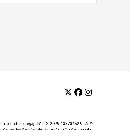
ad Intelectual: Legajo Nº: EX-2025-133784626- -APN-
, Argentina Propietario: Agustín Julián Arechavala -