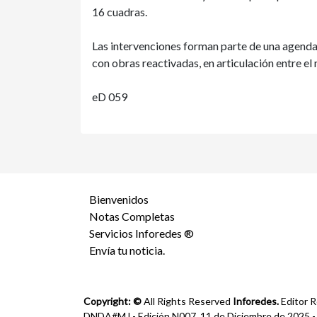
16 cuadras.
Las intervenciones forman parte de una agenda
con obras reactivadas, en articulación entre el 
eD 059
Bienvenidos
Notas Completas
Servicios Inforedes ®
Envía tu noticia.
Copyright: ©
All Rights Reserved
Inforedes.
Editor R
DNDA#MJ - Edición N007, 11 de Diciembre de 2025 - Ca