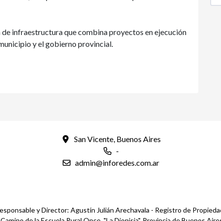
 de infraestructura que combina proyectos en ejecución
municipio y el gobierno provincial.
San Vicente, Buenos Aires
-
admin@inforedes.com.ar
esponsable y Director: Agustín Julián Arechavala - Registro de Propied
mino de la Escuela Rural Once, "La Dionisia", Provincia de Buenos Aires