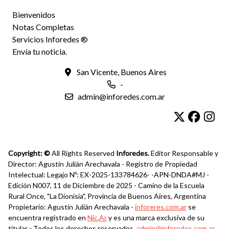
Bienvenidos
Notas Completas
Servicios Inforedes ®
Envía tu noticia.
San Vicente, Buenos Aires
-
admin@inforedes.com.ar
Copyright: ©
All Rights Reserved
Inforedes.
Editor Responsable y
Director: Agustín Julián Arechavala - Registro de Propiedad
Intelectual: Legajo Nº: EX-2025-133784626- -APN-DNDA#MJ -
Edición N007, 11 de Diciembre de 2025 - Camino de la Escuela
Rural Once, "La Dionisia", Provincia de Buenos Aires, Argentina
Propietario: Agustín Julián Arechavala -
inforeres.com.ar
se
encuentra registrado en
Nic.Ar
y es una marca exclusiva de su
titular - Todos los derechos reservados.
admin@inforedes.com.ar