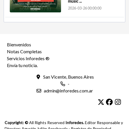
músic ...
2026-03-26 00:00:00
Bienvenidos
Notas Completas
Servicios Inforedes ®
Envía tu noticia.
San Vicente, Buenos Aires
-
admin@inforedes.com.ar
Copyright: ©
All Rights Reserved
Inforedes.
Editor Responsable y
Director: Agustín Julián Arechavala - Registro de Propiedad