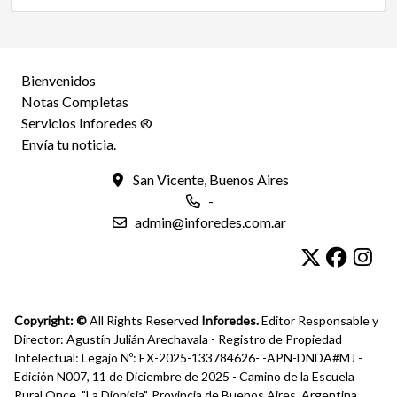
Bienvenidos
Notas Completas
Servicios Inforedes ®
Envía tu noticia.
San Vicente, Buenos Aires
-
admin@inforedes.com.ar
Copyright: ©
All Rights Reserved
Inforedes.
Editor Responsable y
Director: Agustín Julián Arechavala - Registro de Propiedad
Intelectual: Legajo Nº: EX-2025-133784626- -APN-DNDA#MJ -
Edición N007, 11 de Diciembre de 2025 - Camino de la Escuela
Rural Once, "La Dionisia", Provincia de Buenos Aires, Argentina