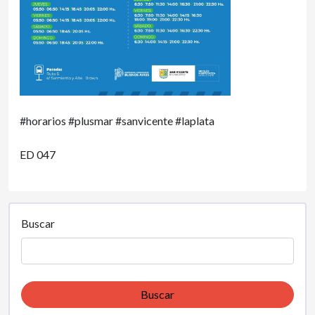
#horarios #plusmar #sanvicente #laplata
ED 047
Buscar
Buscar