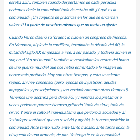
estaba allí.”), también cuando despertamos de cada pesadilla
podemos decir: la comunidad todavía estaba allí. ¿Y qué es la
comunidad? ¿Un conjunto de prácticas en las que se encarnan
valores?
La parte de nosotros mismos que no mata un ajuste
.
Cuando Perón diseñó su “orden”, lo hizo en un congreso de filosofía.
En Mendoza, al pie de la cordillera, terminaba la década del 40, la
mitad del siglo XX empezaba a irse, a ser pasado, y todavía aún en el
sur, en el “fin del mundo”, también se respiraban los restos del humo
de una guerra mundial que nos había enfrentado a la imagen del
horror más profundo. Hoy son otros tiempos, y esto se asiente
rápido, ahí hay consenso. (pero, épocas de injusticias, deudas
impagables y proscripciones, ¿son verdaderamente otros tiempos?).
Tenemos una doctrina para darle F5, y mientras lo apretamos a
veces podemos parecer Homero gritando “todavía sirve, todavía
sirve”. Y ante el culto al individualismo que perforó la sociedad y al
“estadopresentismo” que no resolvió y agobió, la tercera posición: la
comunidad. Ante tanto ruido, ante tanto fracaso, ante tanto dolor, la
búsqueda de una armonía, de paz. Yo tengo fe en la comunidad