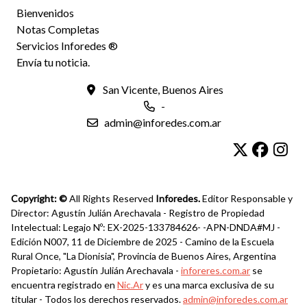
Bienvenidos
Notas Completas
Servicios Inforedes ®
Envía tu noticia.
San Vicente, Buenos Aires
-
admin@inforedes.com.ar
Copyright: ©
All Rights Reserved
Inforedes.
Editor Responsable y
Director: Agustín Julián Arechavala - Registro de Propiedad
Intelectual: Legajo Nº: EX-2025-133784626- -APN-DNDA#MJ -
Edición N007, 11 de Diciembre de 2025 - Camino de la Escuela
Rural Once, "La Dionisia", Provincia de Buenos Aires, Argentina
Propietario: Agustín Julián Arechavala -
inforeres.com.ar
se
encuentra registrado en
Nic.Ar
y es una marca exclusiva de su
titular - Todos los derechos reservados.
admin@inforedes.com.ar