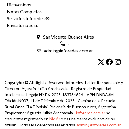
Bienvenidos
Notas Completas
Servicios Inforedes ®
Envía tu noticia.
San Vicente, Buenos Aires
-
admin@inforedes.com.ar
Copyright: ©
All Rights Reserved
Inforedes.
Editor Responsable y
Director: Agustín Julián Arechavala - Registro de Propiedad
Intelectual: Legajo Nº: EX-2025-133784626- -APN-DNDA#MJ -
Edición N007, 11 de Diciembre de 2025 - Camino de la Escuela
Rural Once, "La Dionisia", Provincia de Buenos Aires, Argentina
Propietario: Agustín Julián Arechavala -
inforeres.com.ar
se
encuentra registrado en
Nic.Ar
y es una marca exclusiva de su
titular - Todos los derechos reservados.
admin@inforedes.com.ar