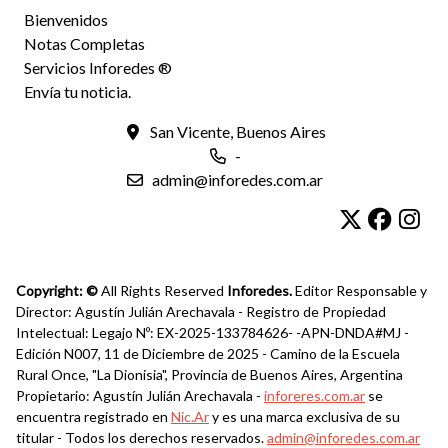
Bienvenidos
Notas Completas
Servicios Inforedes ®
Envía tu noticia.
San Vicente, Buenos Aires
-
admin@inforedes.com.ar
Copyright: ©
All Rights Reserved
Inforedes.
Editor Responsable y
Director: Agustín Julián Arechavala - Registro de Propiedad
Intelectual: Legajo Nº: EX-2025-133784626- -APN-DNDA#MJ -
Edición N007, 11 de Diciembre de 2025 - Camino de la Escuela
Rural Once, "La Dionisia", Provincia de Buenos Aires, Argentina
Propietario: Agustín Julián Arechavala -
inforeres.com.ar
se
encuentra registrado en
Nic.Ar
y es una marca exclusiva de su
titular - Todos los derechos reservados.
admin@inforedes.com.ar