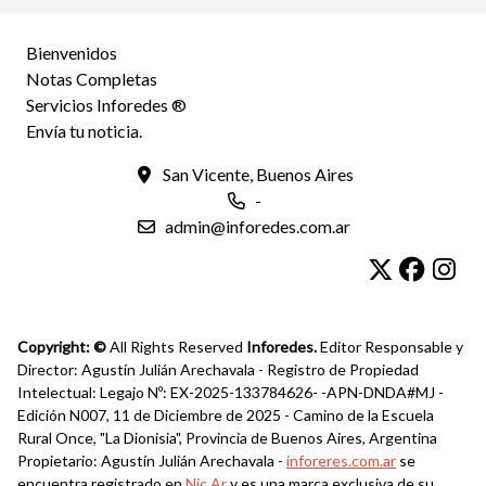
Bienvenidos
Notas Completas
Servicios Inforedes ®
Envía tu noticia.
San Vicente, Buenos Aires
-
admin@inforedes.com.ar
Copyright: ©
All Rights Reserved
Inforedes.
Editor Responsable y
Director: Agustín Julián Arechavala - Registro de Propiedad
Intelectual: Legajo Nº: EX-2025-133784626- -APN-DNDA#MJ -
Edición N007, 11 de Diciembre de 2025 - Camino de la Escuela
Rural Once, "La Dionisia", Provincia de Buenos Aires, Argentina
Propietario: Agustín Julián Arechavala -
inforeres.com.ar
se
encuentra registrado en
Nic.Ar
y es una marca exclusiva de su