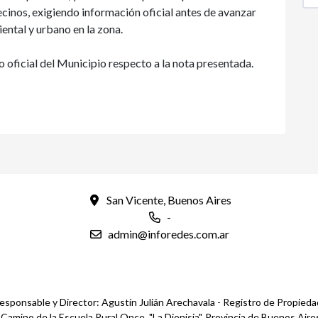
ecinos, exigiendo información oficial antes de avanzar
ental y urbano en la zona.
oficial del Municipio respecto a la nota presentada.
San Vicente, Buenos Aires
-
admin@inforedes.com.ar
esponsable y Director: Agustín Julián Arechavala - Registro de Propied
mino de la Escuela Rural Once, "La Dionisia", Provincia de Buenos Aires