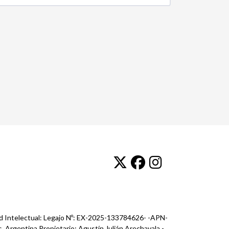
ad Intelectual: Legajo Nº: EX-2025-133784626- -APN-
, Argentina Propietario: Agustín Julián Arechavala -