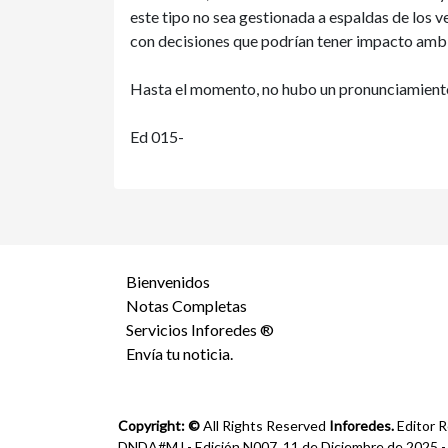
este tipo no sea gestionada a espaldas de los v
con decisiones que podrían tener impacto ambi
Hasta el momento, no hubo un pronunciamiento 
Ed 015-
Bienvenidos
Notas Completas
Servicios Inforedes ®
Envía tu noticia.
Copyright: ©
All Rights Reserved
Inforedes.
Editor R
DNDA#MJ - Edición N007, 11 de Diciembre de 2025 - Ca