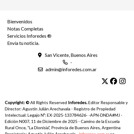
Bienvenidos
Notas Completas
Servicios Inforedes ®
Envía tu noticia.
San Vicente, Buenos Aires
-
admin@inforedes.com.ar
Copyright: ©
All Rights Reserved
Inforedes.
Editor Responsable y
Director: Agustín Julián Arechavala - Registro de Propiedad
Intelectual: Legajo Nº: EX-2025-133784626- -APN-DNDA#MJ -
Edición N007, 11 de Diciembre de 2025 - Camino de la Escuela
Rural Once, "La Dionisia", Provincia de Buenos Aires, Argentina
Propietario: Agustín Julián Arechavala -
inforeres.com.ar
se